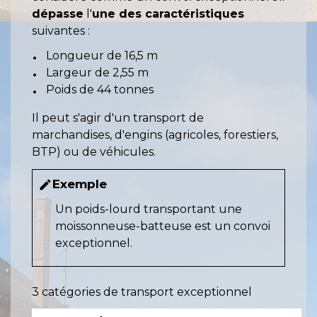
dépasse
l'
une des caractéristiques
suivantes :
Longueur de 16,5 m
Largeur de 2,55 m
Poids de 44 tonnes
Il peut s'agir d'un transport de
marchandises, d'engins (agricoles, forestiers,
BTP) ou de véhicules.
Exemple
edit
Un poids-lourd transportant une
moissonneuse-batteuse est un convoi
exceptionnel.
3 catégories de transport exceptionnel