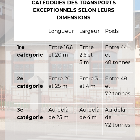
CATÉGORIES DES TRANSPORTS
EXCEPTIONNELS SELON LEURS
DIMENSIONS
Longueur
Largeur
Poids
1
re
Entre 16,6
Entre
Entre 44
catégorie
et 20 m
2,6 et
et
3 m
48 tonnes
2
e
Entre 20
Entre 3
Entre 48
catégorie
et 25 m
et 4 m
et
72 tonnes
3
e
Au-delà
Au-delà
Au-delà
catégorie
de 25 m
de 4 m
de
72 tonnes