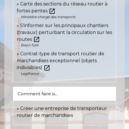
Carte des sections du réseau routier à
open_in_new
fortes pentes
Ministère chargé des transports
S'informer sur les principaux chantiers
(travaux) perturbant la circulation sur les
open_in_new
routes
Bison futé
Contrat-type de transport routier de
marchandises exceptionnel (objets
open_in_new
indivisibles)
Legifrance
Comment faire si...
Créer une entreprise de transporteur
routier de marchandises