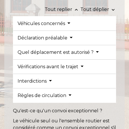
Tout replier
Tout déplier
keyboard_arrow_up
keyboard_arrow_down
Véhicules concernés
Déclaration préalable
Quel déplacement est autorisé ?
Vérifications avant le trajet
Interdictions
Règles de circulation
Qu'est-ce qu'un convoi exceptionnel ?
Le véhicule seul ou l'ensemble routier est
considéré comme un convoi exceptionnel s'il