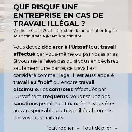
QUE RISQUE UNE
ENTREPRISE EN CAS DE
TRAVAIL ILLÉGAL ?
Vérifié le 01 Jan 2023 - Direction de l'information légale
et administrative (Première ministre)
Vous devez
déclarer à l'Urssaf
tout
travail
effectué
par vous-même ou par vos salariés.
Si vous ne le faites pas ou si vous en déclarez
seulement une partie, ce travail est
considéré comme illégal. Il est aussi appelé
travail au "noir"
ou encore
travail
dissimulé
. Les
contrôles
effectués par
l'Urssaf sont
fréquents
. Vous risquez des
sanctions
pénales et financières. Vous êtes
aussi responsable du travail illégal commis
par vos sous-traitants.
Tout replier
Tout déplier
keyboard_arrow_up
keyboard_arrow_down