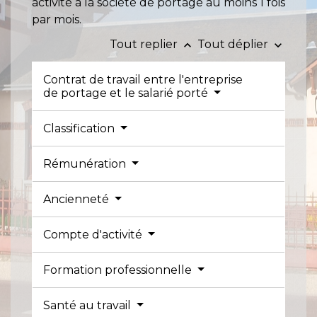
activité à la société de portage au moins 1 fois
par mois.
Tout replier
Tout déplier
keyboard_arrow_up
keyboard_arrow_down
Contrat de travail entre l'entreprise
de portage et le salarié porté
Classification
Rémunération
Ancienneté
Compte d'activité
Formation professionnelle
Santé au travail