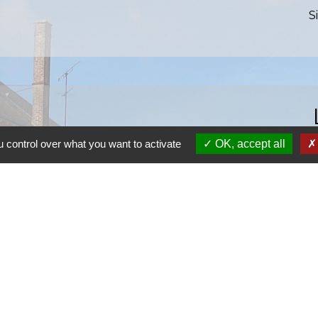
S
 control over what you want to activate
OK, accept all
S
SI
S
Ra
S
olitique de confidentialité
-
Accessibilité
-
Plan du site