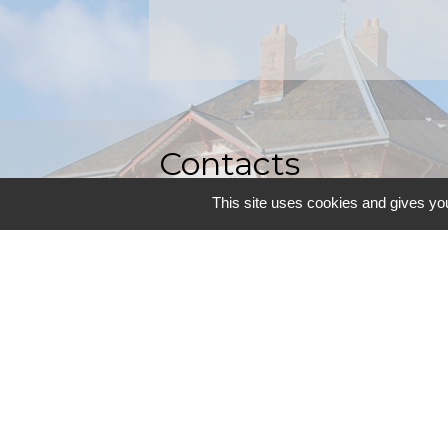
Contacts
This site uses cookies and gives you
Commune d'Allainville-aux-Bois
4 rue Michel Chartier
78660 Allainville-aux-Bois - FRANCE
+33 1 30 59 00 03
Contact par formulaire
Mentions légales
-
P