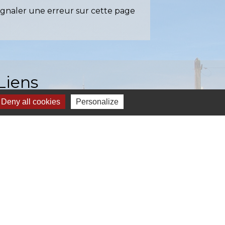
ignaler une erreur sur cette page
Liens
Deny all cookies
Personalize
EASY (anciennement SIAEP)
VOS - La Pointe du Diamant
ICTOM - Rambouillet
mbouillet Territoires
ITREVA
-
Gestion des cookies