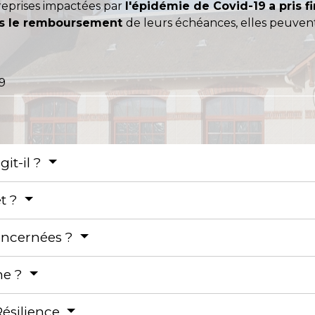
reprises impactées par
l'épidémie de Covid-19
a pris f
ans le remboursement
de leurs échéances, elles peuvent,
9
git-il ?
êt ?
concernées ?
he ?
ésilience