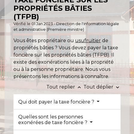
PROPRIÉTÉS BÂTIES
(TFPB)
Vérifié le 01 Jan 2023 - Direction de l'information légale
et administrative (Première ministre)
Vous êtes propriétaire ou
usufruitier
de
propriétés bâties ? Vous devez payer la taxe
foncière sur les propriétés bâties (TFPB). Il
existe des exonérations liées à la propriété
ou à la personne propriétaire. Nous vous
présentons les informations à connaître.
Tout replier
Tout déplier
keyboard_arrow_up
keyboard_arrow_down
Qui doit payer la taxe foncière ?
Quelles sont les personnes
exonérées de taxe foncière ?