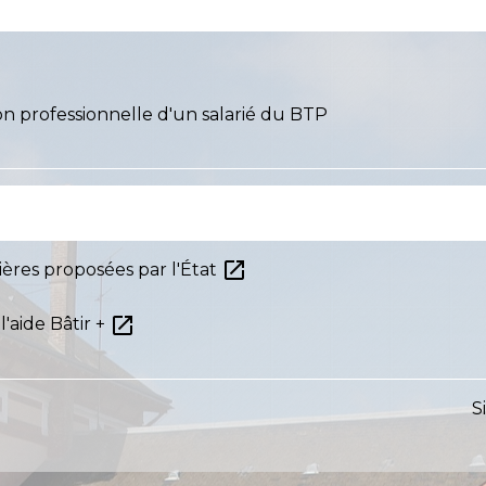
ion professionnelle d'un salarié du BTP
open_in_new
ières proposées par l'État
open_in_new
'aide Bâtir +
S