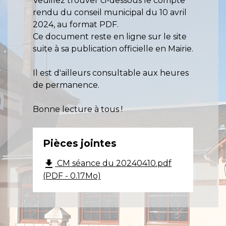
Veuillez trouver ci-dessous le compte
rendu du conseil municipal du 10 avril
2024, au format PDF.
Ce document reste en ligne sur le site
suite à sa publication officielle en Mairie.
Il est d'ailleurs consultable aux heures
de permanence.
Bonne lecture à tous !
Pièces jointes
file_download
CM séance du 20240410.pdf
(PDF - 0.17Mo)