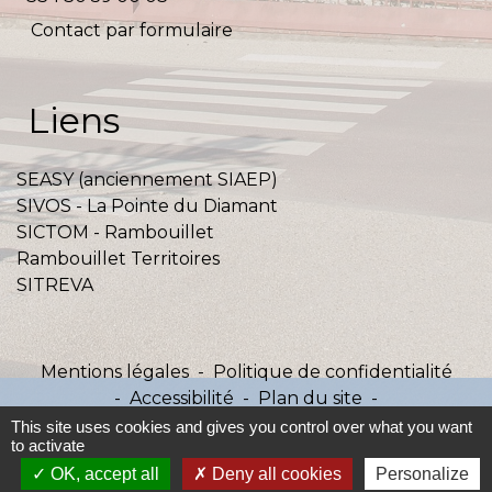
Contact par formulaire
Liens
SEASY (anciennement SIAEP)
SIVOS - La Pointe du Diamant
SICTOM - Rambouillet
Rambouillet Territoires
SITREVA
Mentions légales
-
Politique de confidentialité
-
Accessibilité
-
Plan du site
-
Gestion des cookies
This site uses cookies and gives you control over what you want
to activate
OK, accept all
Deny all cookies
Personalize
Site créé en partenariat avec Réseau des Communes