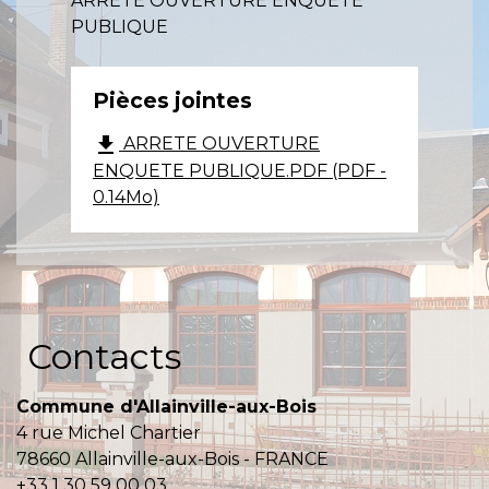
ARRETE OUVERTURE ENQUETE
PUBLIQUE
Pièces jointes
file_download
ARRETE OUVERTURE
ENQUETE PUBLIQUE.PDF (PDF -
0.14Mo)
Contacts
Commune d'Allainville-aux-Bois
4 rue Michel Chartier
78660 Allainville-aux-Bois - FRANCE
+33 1 30 59 00 03