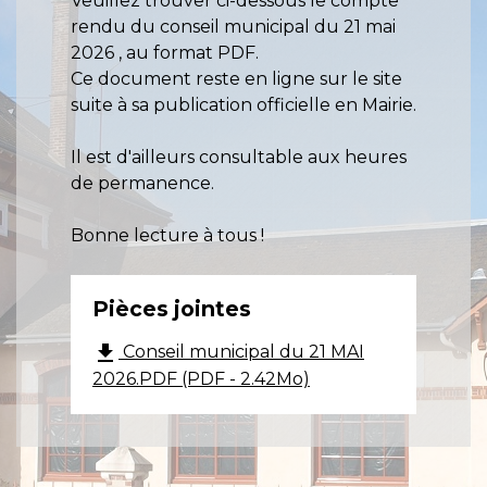
Veuillez trouver ci-dessous le compte
rendu du conseil municipal du 21 mai
2026 , au format PDF.
Ce document reste en ligne sur le site
suite à sa publication officielle en Mairie.
Il est d'ailleurs consultable aux heures
de permanence.
Bonne lecture à tous !
Pièces jointes
file_download
Conseil municipal du 21 MAI
2026.PDF (PDF - 2.42Mo)