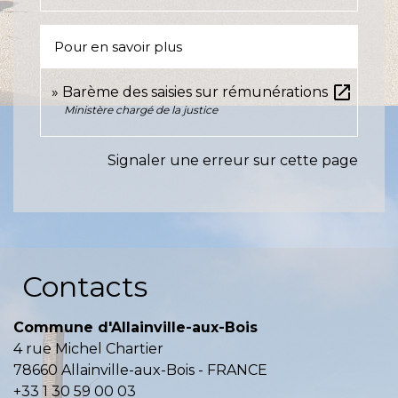
Pour en savoir plus
open_in_new
Barème des saisies sur rémunérations
Ministère chargé de la justice
Signaler une erreur sur cette page
Contacts
Commune d'Allainville-aux-Bois
4 rue Michel Chartier
78660 Allainville-aux-Bois - FRANCE
+33 1 30 59 00 03