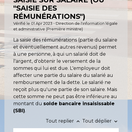
"SAISIE DES
RÉMUNÉRATIONS")
Vérifié le 01 Apr 2023 - Direction de l'information légale
et administrative (Première ministre)
La saisie des rémunérations (partie du salaire
et éventuellement autres revenus) permet
à une personne, à qui un salarié doit de
l'argent, d'obtenir le versement de la
sommes qui lui est due. L'employeur doit
affecter une partie du salaire du salarié au
remboursement de la dette. Le salarié ne
reçoit plus qu'une partie de son salaire. Mais
cette somme ne peut pas être inférieure au
montant du
solde bancaire insaisissable
(SBI)
.
Tout replier
Tout déplier
keyboard_arrow_up
keyboard_arrow_down