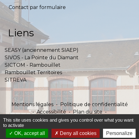
Contact par formulaire
Liens
SEASY (anciennement SIAEP)
SIVOS - La Pointe du Diamant
SICTOM - Rambouillet
Rambouillet Territoires
SITREVA
Mentions légales
-
Politique de confidentialité
-
Accessibilité
-
Plan du site
-
Gestion des cookies
This site uses cookies and gives you control over what you want
to activate
OK, accept all
Deny all cookies
Personalize
Site créé en partenariat avec Réseau des Communes