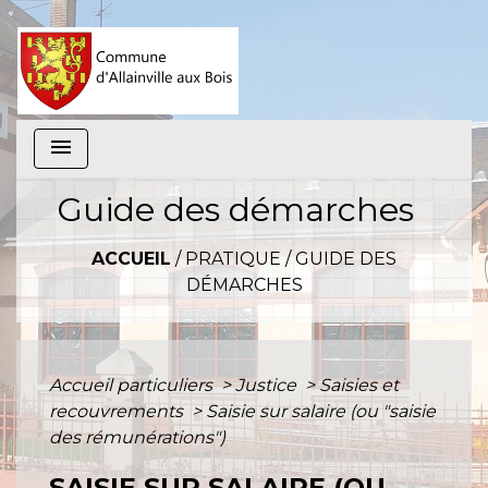
menu
Guide des démarches
ACCUEIL
/
PRATIQUE
/
GUIDE DES
DÉMARCHES
Accueil particuliers
>
Justice
>
Saisies et
recouvrements
>
Saisie sur salaire (ou "saisie
des rémunérations")
SAISIE SUR SALAIRE (OU