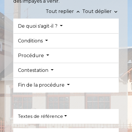
des impayés à venir.
Tout replier
Tout déplier
keyboard_arrow_up
keyboard_arrow_down
De quoi s'agit-il ?
Conditions
Procédure
Contestation
Fin de la procédure
Textes de référence