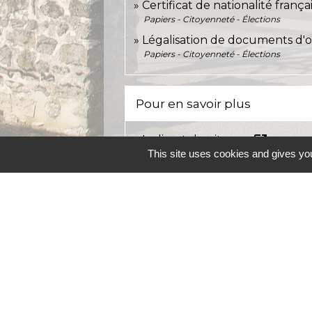
Certificat de nationalité frança
Papiers - Citoyenneté - Élections
Légalisation de documents d'or
Papiers - Citoyenneté - Élections
Pour en savoir plus
open_in_new
Le livret du citoyen
This site uses cookies and gives you
Ministère chargé de l'intérieur
Charte des droits et devoirs du
Ministère chargé de l'intérieur
État civil et nationalité françai
Ministère chargé de l'Europe et des affai