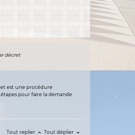
ar décret
écret est une procédure
es étapes pour faire la demande.
Tout replier
Tout déplier
keyboard_arrow_up
keyboard_arrow_down