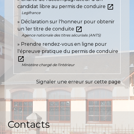
open_in_new
candidat libre au permis de conduire
Legifrance
Déclaration sur l'honneur pour obtenir
open_in_new
un 1er titre de conduite
Agence nationale des titres sécurisés (ANTS)
Prendre rendez-vous en ligne pour
l'épreuve pratique du permis de conduire
open_in_new
Ministère chargé de l'intérieur
Signaler une erreur sur cette page
Contacts