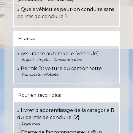
Quels véhicules peut-on conduire sans
permis de conduire ?
Et aussi
Assurance automobile (véhicule)
Argent - Impôts - Consommation
Permis B : voiture ou camionnette
Transports - Mobilité
Pour en savoir plus
Livret d'apprentissage de la catégorie B
open_in_new
du permis de conduire
Legifrance
Charte de l'accompagnateur d'un