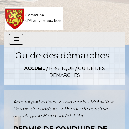
menu
Guide des démarches
ACCUEIL
/
PRATIQUE
/
GUIDE DES
DÉMARCHES
Accueil particuliers
>
Transports - Mobilité
>
Permis de conduire
>
Permis de conduire
de catégorie B en candidat libre
PERMIS DE CONDUIRE DE