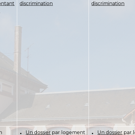
ntant
discrimination
discrimination
m
n
Un dossier
par logement
Un dossier
par 