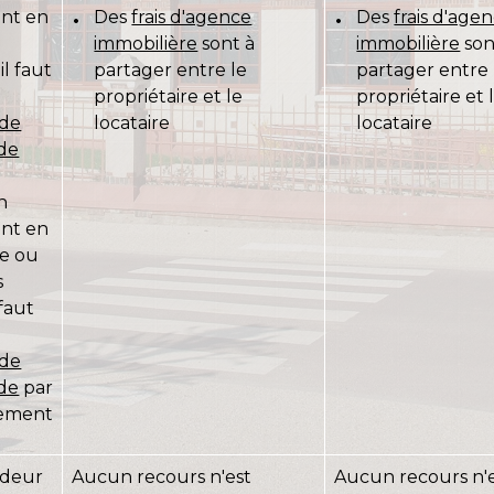
nt en
Des
frais d'agence
Des
frais d'age
immobilière
sont à
immobilière
son
il faut
partager entre le
partager entre 
n
propriétaire et le
propriétaire et 
 de
locataire
locataire
de
n
nt en
ce ou
s
 faut
n
 de
de
par
ement
deur
Aucun recours n'est
Aucun recours n'