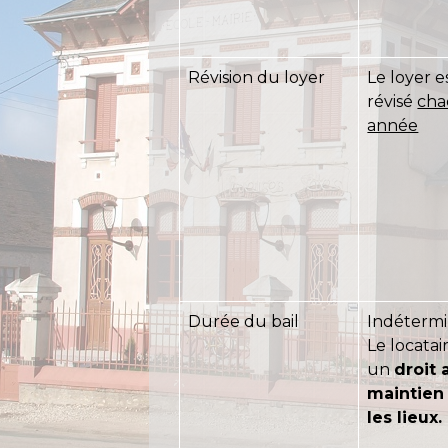
Révision du loyer
Le loyer e
révisé
ch
année
Durée du bail
Indétermi
Le locatai
un
droit 
maintien
les lieux.