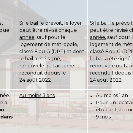
st
Si le bail le prévoit, le
loyer
Si le bail le prévoit
aque
peut être révisé chaque
peut être révisé 
année
, sauf pour le
année
, sauf pour 
logement de métropole,
logement de métr
classé F ou G (DPE) et dont
classé F ou G (DP
le bail a été signé,
le bail a été signé,
renouvelé ou tacitement
renouvelé ou tac
reconduit depuis le
reconduit depuis 
24 août 2022
24 août 2022
née.
Au moins 3 ans
Au moins 1 an
re a
Pour un locatai
au
étudiant, au mo
 dans
9 mois