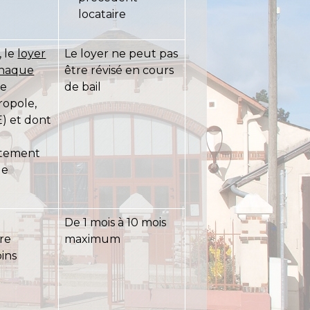
locataire
, le
loyer
Le loyer ne peut pas
chaque
être révisé en cours
le
de bail
opole,
E) et dont
itement
le
De 1 mois à 10 mois
re
maximum
ins