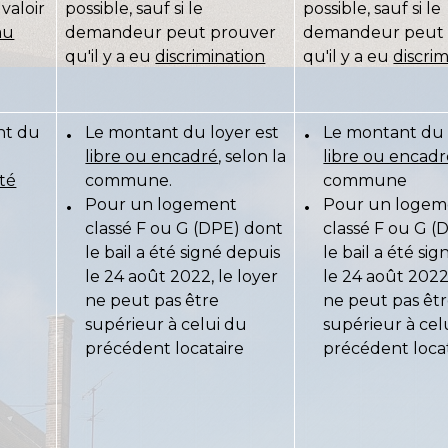
 valoir
possible, sauf si le
possible, sauf si le
au
demandeur peut prouver
demandeur peut 
qu'il y a eu
discrimination
qu'il y a eu
discri
nt du
Le montant du loyer est
Le montant du 
libre ou encadré
, selon la
libre ou encad
té
commune.
commune
Pour un logement
Pour un logem
classé F ou G (DPE) dont
classé F ou G (
le bail a été signé depuis
le bail a été si
le 24 août 2022, le loyer
le 24 août 2022,
ne peut pas être
ne peut pas êt
supérieur à celui du
supérieur à cel
précédent locataire
précédent loca