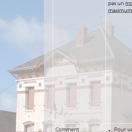
pas un
mo
maximu
Comment
Pour u