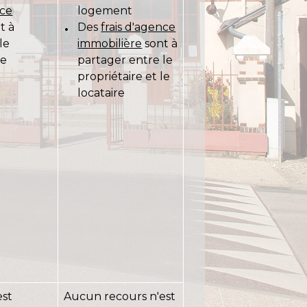
nce
logement
t à
Des
frais d'agence
le
immobilière
sont à
le
partager entre le
propriétaire et le
locataire
est
Aucun recours n'est