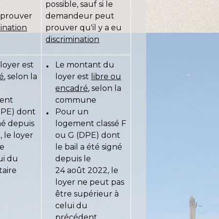
possible, sauf si le
prouver
demandeur peut
mination
prouver qu'il y a eu
discrimination
loyer est
Le montant du
ré
, selon la
loyer est
libre ou
encadré
, selon la
ent
commune
DPE) dont
Pour un
gné depuis
logement classé F
 le loyer
ou G (DPE) dont
re
le bail a été signé
ui du
depuis le
taire
24 août 2022, le
loyer ne peut pas
être supérieur à
celui du
précédent