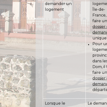
demander un
logeme
logement
Île-de-
France, 
faire u
dossier
deman
unique
Pour u
logeme
provin
dans le
Dom, il
faire u
dossier
deman
départ
Lorsque le
Le deman