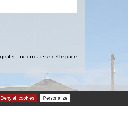
ignaler une erreur sur cette page
Liens
Deny all cookies
Personalize
EASY (anciennement SIAEP)
VOS - La Pointe du Diamant
ICTOM - Rambouillet