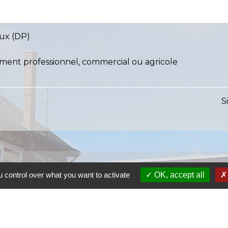
aux (DP)
iment professionnel, commercial ou agricole
S
 control over what you want to activate
OK, accept all
S
SI
S