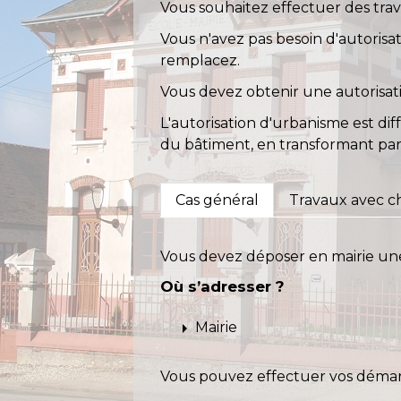
Vous souhaitez effectuer des trav
Vous n'avez pas besoin d'autoris
remplacez.
Vous devez obtenir une autorisat
L'autorisation d'urbanisme est di
du bâtiment, en transformant pa
Cas général
Travaux avec c
Vous devez déposer en mairie u
Où s’adresser ?
arrow_right
Mairie
Vous pouvez effectuer vos démarc