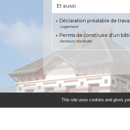
Et aussi
Déclaration préalable de trav
Logement
Permis de construire d'un bât
Secteurs d'activité
Contacts
This site uses cookies and gives you
Commune d'Allainville-aux-Bois
4 rue Michel Chartier
78660 Allainville-aux-Bois - FRANCE