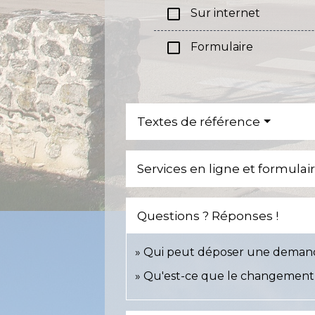
check_box_outline_blank
Sur internet
check_box_outline_blank
Formulaire
Textes de référence
Services en ligne et formulai
Questions ? Réponses !
Qui peut déposer une demande d
Qu'est-ce que le changement 