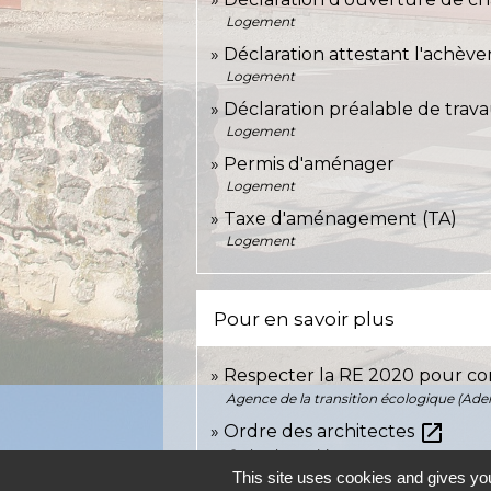
Logement
Déclaration attestant l'achèv
Logement
Déclaration préalable de trav
Logement
Permis d'aménager
Logement
Taxe d'aménagement (TA)
Logement
Pour en savoir plus
Respecter la RE 2020 pour co
Agence de la transition écologique (Ad
open_in_new
Ordre des architectes
Ordre des architectes
This site uses cookies and gives you
Définition et calcul de la sur