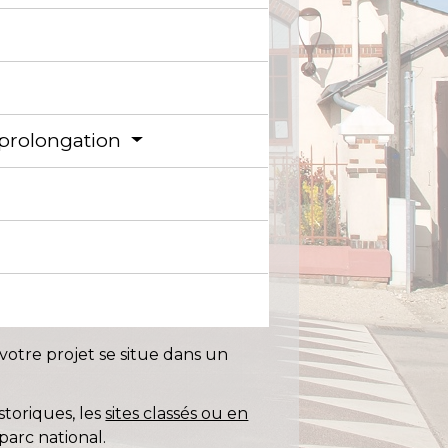
 prolongation
votre projet se situe dans un
toriques, les
sites classés ou en
parc national.