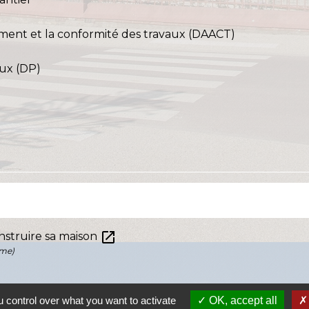
ement et la conformité des travaux (DAACT)
aux (DP)
open_in_new
nstruire sa maison
eme)
 control over what you want to activate
OK, accept all
open_in_new
face de plancher