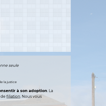
onne seule
e la justice
onsentir à son adoption
. La
n de
filiation
. Nous vous