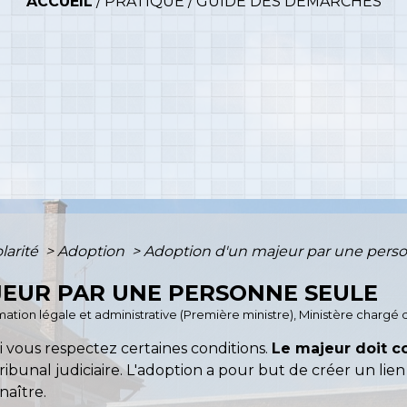
ACCUEIL
/
PRATIQUE
/
GUIDE DES DÉMARCHES
olarité
>
Adoption
>
Adoption d'un majeur par une pers
JEUR PAR UNE PERSONNE SEULE
ormation légale et administrative (Première ministre), Ministère chargé d
 vous respectez certaines conditions.
Le majeur doit c
ibunal judiciaire. L'adoption a pour but de créer un lie
naître.