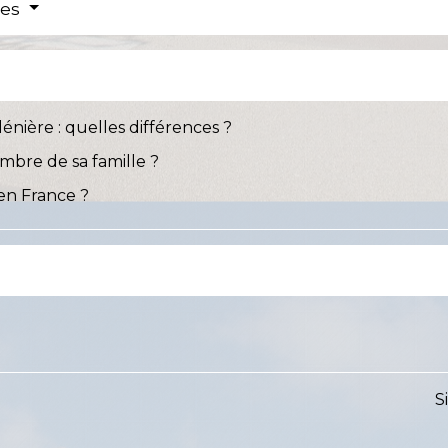
res
énière : quelles différences ?
bre de sa famille ?
en France ?
S