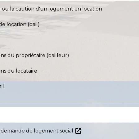
e ou la caution d'un logement en location
e location (bail)
ons du propriétaire (bailleur)
ons du locataire
il
open_in_new
une demande de logement social