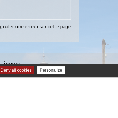
ignaler une erreur sur cette page
Liens
Deny all cookies
Personalize
EASY (anciennement SIAEP)
VOS - La Pointe du Diamant
ICTOM - Rambouillet
mbouillet Territoires
ITREVA