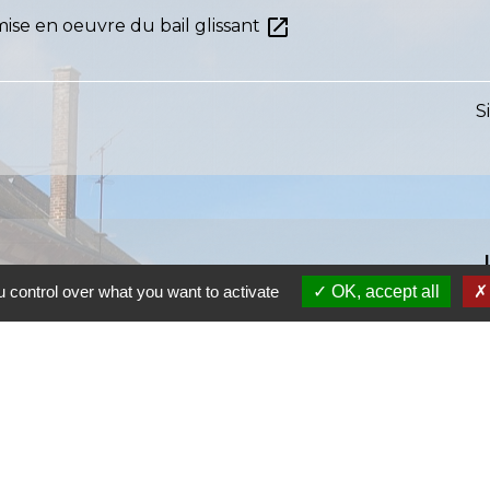
open_in_new
e en oeuvre du bail glissant
S
 control over what you want to activate
OK, accept all
S
SI
S
Ra
S