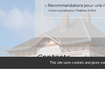
Recommandations pour une mis
Union sociale pour l'habitat (USH)
Contacts
This site uses cookies and gives you
Commune d'Allainville-aux-Bois
4 rue Michel Chartier
78660 Allainville-aux-Bois - FRANCE
+33 1 30 59 00 03
Contact par formulaire