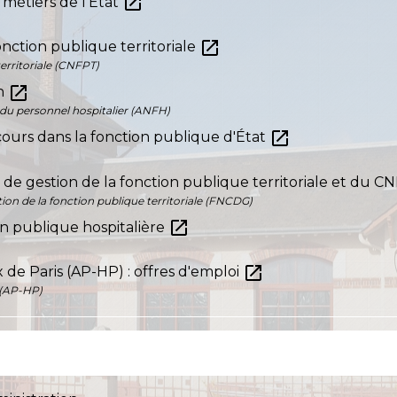
open_in_new
 métiers de l'État
open_in_new
onction publique territoriale
territoriale (CNFPT)
open_in_new
on
 du personnel hospitalier (ANFH)
open_in_new
ours dans la fonction publique d'État
s de gestion de la fonction publique territoriale et du 
ion de la fonction publique territoriale (FNCDG)
open_in_new
on publique hospitalière
open_in_new
 de Paris (AP-HP) : offres d'emploi
 (AP-HP)