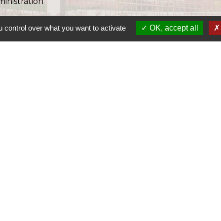
ministration
 control over what you want to activate
OK, accept all
S
S
SI
S
Ra
S