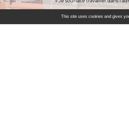
Je souhaite travailler dans l'ad
This site uses cookies and gives you
Contacts
Commune d'Allainville-aux-Bois
4 rue Michel Chartier
78660 Allainville-aux-Bois - FRANCE
+33 1 30 59 00 03
Contact par formulaire