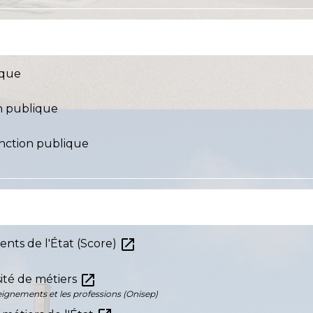
ique
n publique
fonction publique
open_in_new
ents de l'État (Score)
open_in_new
sité de métiers
seignements et les professions (Onisep)