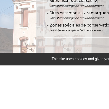
open_in_new
Sites inscrits et classés
Ministère chargé de l'environnement
Sites patrimoniaux remarqua
Ministère chargé de l'environnement
Zones spéciales de conservati
Ministère chargé de l'environnement
This site uses cookies and gives you
Contacts
Commune d'Allainville-aux-Bois
4 rue Michel Chartier
78660 Allainville-aux-Bois - FRANCE
+33 1 30 59 00 03