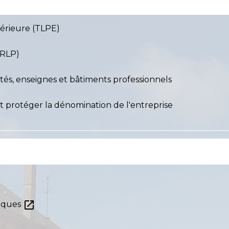
térieure (TLPE)
(RLP)
tés, enseignes et bâtiments professionnels
 et protéger la dénomination de l'entreprise
open_in_new
riques