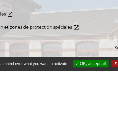
open_in_new
bles
open_in_new
on et zones de protection spéciales
S
 control over what you want to activate
OK, accept all
S
SI
S