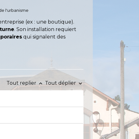
 de l'urbanisme
 entreprise (ex : une boutique).
cturne
. Son installation requiert
poraires
qui signalent des
Tout replier
Tout déplier
keyboard_arrow_up
keyboard_arrow_down