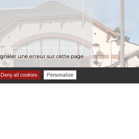
ignaler une erreur sur cette page
Deny all cookies
Personalize
Liens
EASY (anciennement SIAEP)
VOS - La Pointe du Diamant
ICTOM - Rambouillet