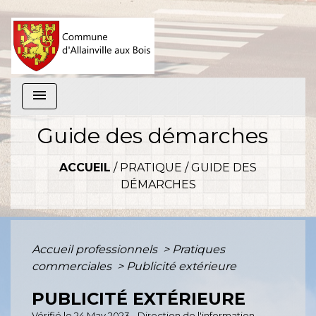
menu
Guide des démarches
ACCUEIL
/
PRATIQUE
/
GUIDE DES
DÉMARCHES
Accueil professionnels
>
Pratiques
commerciales
>
Publicité extérieure
PUBLICITÉ EXTÉRIEURE
Vérifié le 24 May 2023 - Direction de l'information