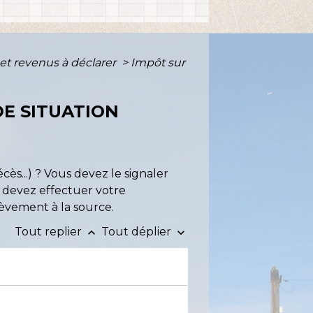
 et revenus à déclarer
>
Impôt sur
E SITUATION
cès...) ? Vous devez le signaler
s devez effectuer votre
èvement à la source.
Tout replier
Tout déplier
keyboard_arrow_up
keyboard_arrow_down