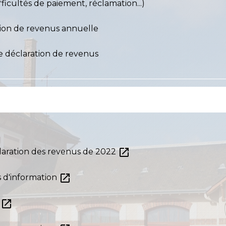
difficultés de paiement, réclamation...)
tion de revenus annuelle
e déclaration de revenus
open_in_new
laration des revenus de 2022
open_in_new
s d'information
open_in_new
e