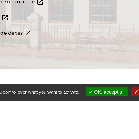
open_in_new
de son mariage
open_in_new
n
open_in_new
s de décès
 control over what you want to activate
OK, accept all
S